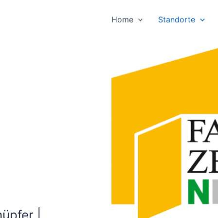
Home
Standorte
üpfer |